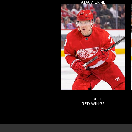
KEVIN ROY
ADAM ERNE
ANAHEIM
DETROIT
DUCKS
RED WINGS