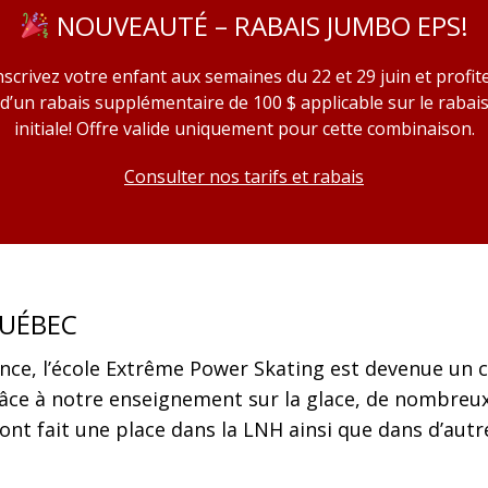
NOUVEAUTÉ – RABAIS JUMBO EPS!
nscrivez votre enfant aux semaines du 22 et 29 juin et profit
d’un rabais supplémentaire de 100 $ applicable sur le rabai
initiale! Offre valide uniquement pour cette combinaison.
Consulter nos tarifs et rabais
QUÉBEC
ence, l’école Extrême Power Skating est devenue un
ce à notre enseignement sur la glace, de nombreux
 sont fait une place dans la LNH ainsi que dans d’autr